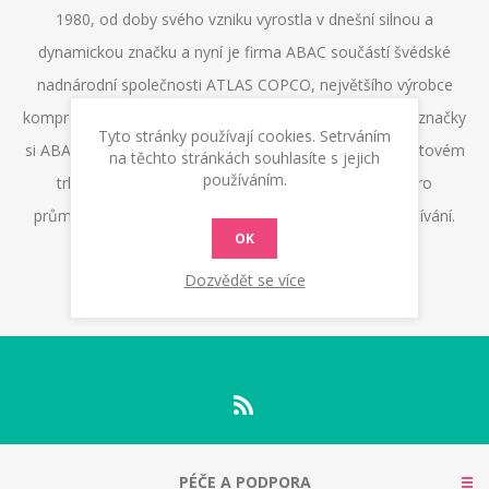
1980, od doby svého vzniku vyrostla v dnešní silnou a
dynamickou značku a nyní je firma ABAC součástí švédské
nadnárodní společnosti ATLAS COPCO, největšího výrobce
kompresorů na světě. Díky dlouhé tradici a renomé své značky
Tyto stránky používají cookies. Setrváním
si ABAC neustále posilňuje pozici jednoho z lídrů na světovém
na těchto stránkách souhlasíte s jejich
používáním.
trhu v produkci a distribuci pístových kompresorů pro
průmyslové, profesionální, řemeslnické a domácí používání.
OK
Dozvědět se více
PÉČE A PODPORA