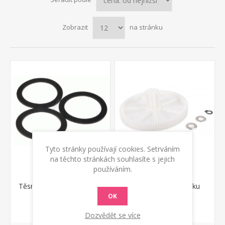
Zobrazit
na stránku
Tyto stránky používají cookies. Setrváním
na těchto stránkách souhlasíte s jejich
používáním.
Těsnění robotu Kenwood
Ozubené kolo mlýnku
masa Kenwood
OK
80 Kč s DPH
190 Kč s DPH
Dozvědět se více