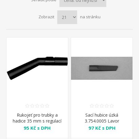
Zobrazit
na stránku
Rukojeť pro trubky a
Sací hubice úzká
hadice 35 mm s regulací
3.754.0005 Lavor
podtlaku Lavor
95 Kč s DPH
97 Kč s DPH