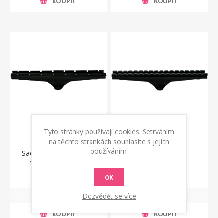
KOUPIT
KOUPIT
Tyto stránky používají cookies. Setrváním
na těchto stránkách souhlasíte s jejich
používáním.
Sací hubice kartáčová -
Hubice kobercová -
vložka 3.754.0169
vložka 3.754.0086
151 Kč s DPH
159 Kč s DPH
OK
Dozvědět se více
KOUPIT
KOUPIT