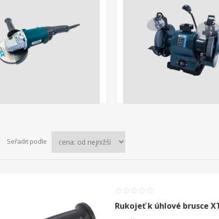
Seřadit podle
Rukojeť k úhlové brusce X