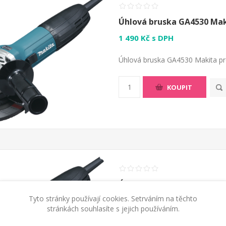
Úhlová bruska GA4530 Ma
1 490 Kč s DPH
Úhlová bruska GA4530 Makita pr
KOUPIT
Úhlová bruska GA5030 Ma
Tyto stránky používají cookies. Setrváním na těchto
1 590 Kč s DPH
stránkách souhlasíte s jejich používáním.
Úhlová bruska GA5030 Makita pr