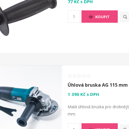
77 Kč s DPH
KOUPIT
Úhlová bruska AG 115 mm 
1 390 Kč s DPH
Malá úhlová bruska pro drobněj
mm.