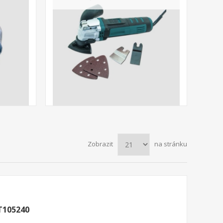
Zobrazit
na stránku
T105240