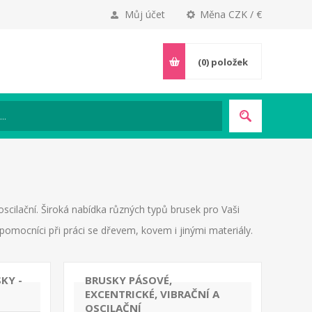
Můj účet
Měna CZK / €
(0)
položek
oscilační. Široká nabídka různých typů brusek pro Vaši
pomocníci při práci se dřevem, kovem i jinými materiály.
KY -
BRUSKY PÁSOVÉ,
EXCENTRICKÉ, VIBRAČNÍ A
OSCILAČNÍ