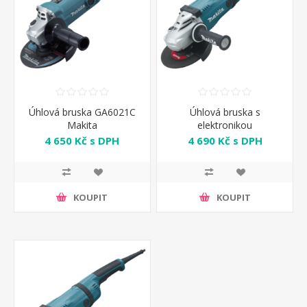
Úhlová bruska GA6021C
Úhlová bruska s
Makita
elektronikou
GA7040RF01 Makita
4 650 Kč s DPH
4 690 Kč s DPH
KOUPIT
KOUPIT