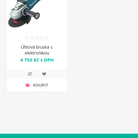
Úhlová bruska s
elektronikou
GA7030RF01 Makita
4 750 Kč s DPH
KOUPIT