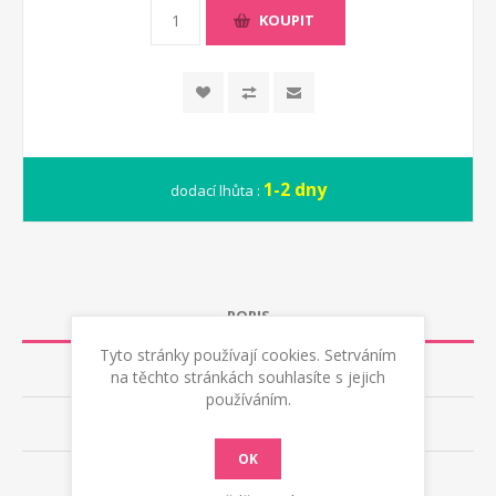
KOUPIT
1-2 dny
dodací lhůta :
POPIS
Tyto stránky používají cookies. Setrváním
TECHNICKÁ DATA
na těchto stránkách souhlasíte s jejich
používáním.
RECENZE
OK
KONTAKTUJTE NÁS