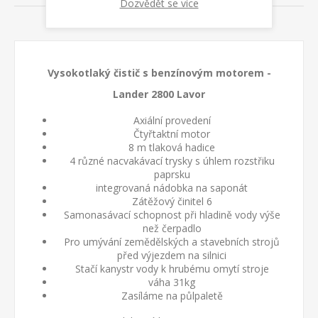
Dozvědět se více
RADY A TIPY
Vysokotlaký čistič s benzínovým motorem -
Lander 2800 Lavor
Axiální provedení
Čtyřtaktní motor
8 m tlaková hadice
4 různé nacvakávací trysky s úhlem rozstřiku
paprsku
integrovaná nádobka na saponát
Zátěžový činitel 6
Samonasávací schopnost při hladině vody výše
než čerpadlo
Pro umývání zemědělských a stavebních strojů
před výjezdem na silnici
Stačí kanystr vody k hrubému omytí stroje
váha 31kg
Zasíláme na půlpaletě