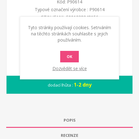
Kód:
P90614
Typové označení výrobce :
P90614
GTIN (EAN):
5901238248156
Tyto stránky používají cookies. Setrváním
na těchto stránkách souhlasíte s jejich
KOUPIT
používáním.
OK
Dozvědět se více
1-2 dny
dodací lhůta :
POPIS
RECENZE