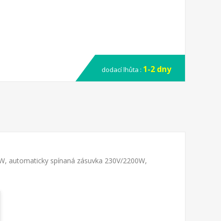
1-2 dny
dodací lhůta :
 W, automaticky spínaná zásuvka 230V/2200W,