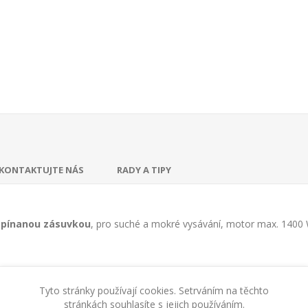
KONTAKTUJTE NÁS
RADY A TIPY
spínanou zásuvkou
, pro suché a mokré vysávání, motor max. 1400
Tyto stránky používají cookies. Setrváním na těchto
stránkách souhlasíte s jejich používáním.