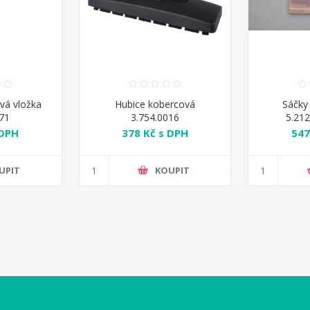
vá vložka
Hubice kobercová
Sáčky
171
3.754.0016
5.212
 DPH
378 Kč s DPH
547
UPIT
KOUPIT