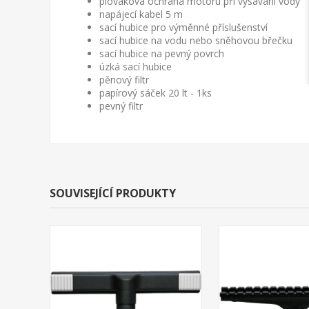
plováková ochrana motoru při vysávání vody
napájecí kabel 5 m
sací hubice pro výměnné příslušenství
sací hubice na vodu nebo sněhovou břečku
sací hubice na pevný povrch
úzká sací hubice
pěnový filtr
papírový sáček 20 lt - 1ks
pevný filtr
SOUVISEJÍCÍ PRODUKTY