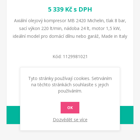
5 339 Kč s DPH
Axiální olejový kompresor MB 2420 Michelin, tlak 8 bar,
sací výkon 220 lt/min, nádoba 24 lt, motor 1,5 kW,
ideální model pro domácí dílnu nebo garáž, Made in Italy
Kód:
1129981021
Dostupnost:
Skladem
Tyto stránky používají cookies. Setrváním
na těchto stránkách souhlasíte s jejich
používáním.
OK
1-2 dny
dodací lhůta :
Dozvědět se více