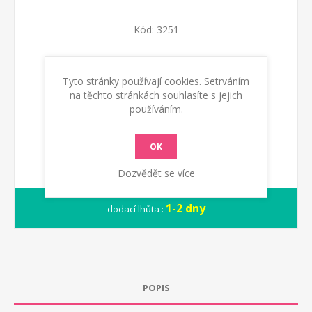
Kód:
3251
Dostupnost:
Skladem
Tyto stránky používají cookies. Setrváním
na těchto stránkách souhlasíte s jejich
KOUPIT
používáním.
OK
Dozvědět se více
1-2 dny
dodací lhůta :
POPIS