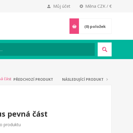
Můj účet
Měna CZK / €
(0)
položek
ná část
PŘEDCHOZÍ PRODUKT
NÁSLEDUJÍCÍ PRODUKT
us pevná část
to produktu