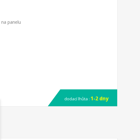
t na panelu
1-2 dny
dodací lhůta :