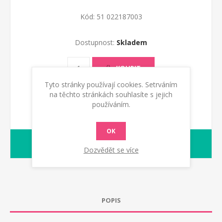
Kód:
51 022187003
Dostupnost:
Skladem
KOUPIT
Tyto stránky používají cookies. Setrváním
na těchto stránkách souhlasíte s jejich
používáním.
OK
1-2 dny
dodací lhůta :
Dozvědět se více
POPIS