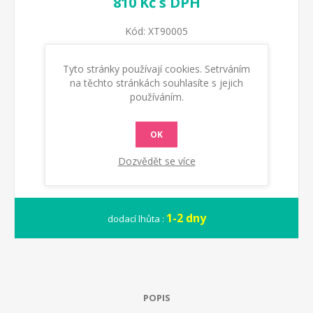
810 Kč s DPH
Kód:
XT90005
Typové označení výrobce :
XT90005
GTIN (EAN):
8592021228560
Tyto stránky používají cookies. Setrváním
na těchto stránkách souhlasíte s jejich
používáním.
KOUPIT
OK
Dozvědět se více
1-2 dny
dodací lhůta :
POPIS