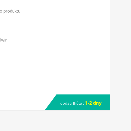
to produktu
lwin
1-2 dny
dodací lhůta :