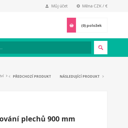
Můj účet
Měna CZK / €
(0)
položek
tví
PŘEDCHOZÍ PRODUKT
NÁSLEDUJÍCÍ PRODUKT
ování plechů 900 mm