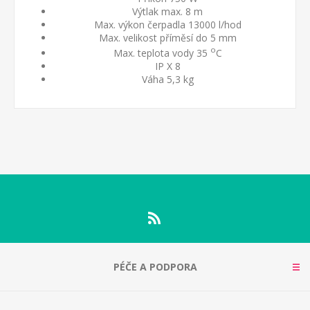
Výtlak max. 8 m
Max. výkon čerpadla 13000 l/hod
Max. velikost příměsí do 5 mm
o
Max. teplota vody 35
C
IP X 8
Váha 5,3 kg
PÉČE A PODPORA