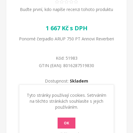
Buďte první, kdo napíše recenzi tohoto produktu
1 667 Kč s DPH
Ponorné čerpadlo ARUP 750 PT Annovi Reverberi
Kód:
51983
GTIN (EAN):
8016287519830
Dostupnost:
Skladem
Tyto stránky používají cookies. Setrváním
KOUPIT
na těchto stránkách souhlasíte s jejich
používáním.
OK