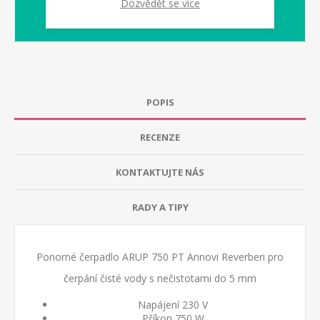
Dozvědět se více
1-2 dny
dodací lhůta :
POPIS
RECENZE
KONTAKTUJTE NÁS
RADY A TIPY
Ponorné čerpadlo ARUP 750 PT Annovi Reverberi pro
čerpání čisté vody s nečistotami do 5 mm
Napájení 230 V
Příkon 750 W