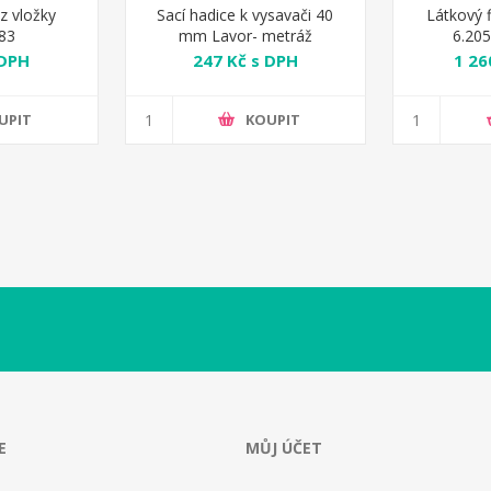
z vložky
Sací hadice k vysavači 40
Látkový f
083
mm Lavor- metráž
6.205
 DPH
247 Kč s DPH
1 26
UPIT
KOUPIT
E
MŮJ ÚČET