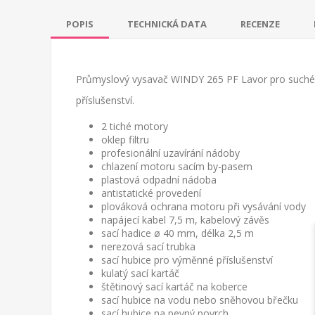
POPIS
TECHNICKÁ DATA
RECENZE
Průmyslový vysavač WINDY 265 PF Lavor pro suché a 
příslušenství.
2 tiché motory
oklep filtru
profesionální uzavírání nádoby
chlazení motoru sacím by-pasem
plastová odpadní nádoba
antistatické provedení
plováková ochrana motoru při vysávání vody
napájecí kabel 7,5 m, kabelový závěs
sací hadice ø 40 mm, délka 2,5 m
nerezová sací trubka
sací hubice pro výměnné příslušenství
kulatý sací kartáč
štětinový sací kartáč na koberce
sací hubice na vodu nebo sněhovou břečku
sací hubice na pevný povrch