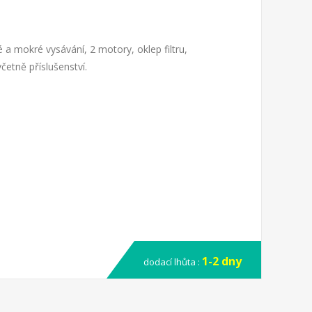
 mokré vysávání, 2 motory, oklep filtru,
četně příslušenství.
1-2 dny
dodací lhůta :