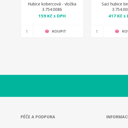
Hubice kobercová - vložka
Sací hubice be
3.754.0086
3.754.0
159 Kč s DPH
417 Kč s
KOUPIT
KO
PÉČE A PODPORA
INFORMAC