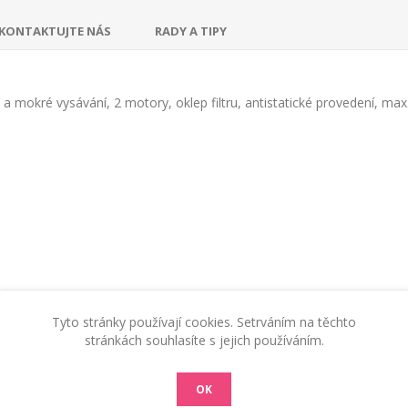
KONTAKTUJTE NÁS
RADY A TIPY
mokré vysávání, 2 motory, oklep filtru, antistatické provedení, max
Tyto stránky používají cookies. Setrváním na těchto
stránkách souhlasíte s jejich používáním.
OK