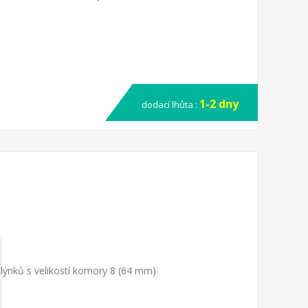
1-2 dny
dodací lhůta :
ýnků s velikostí komory 8 (64 mm)