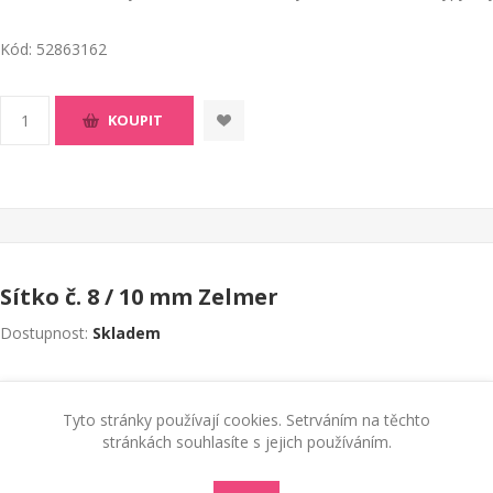
Kód:
52863162
KOUPIT
Sítko č. 8 / 10 mm Zelmer
Dostupnost:
Skladem
245 Kč s DPH
Tyto stránky používají cookies. Setrváním na těchto
Sítko mlecí komory č. 8 / 10 mm k masomlýnkům Zelmer. Pro typy ml
stránkách souhlasíte s jejich používáním.
Kód:
52863163