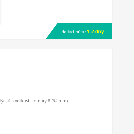
1-2 dny
dodací lhůta :
ýnků s velikostí komory 8 (64 mm)