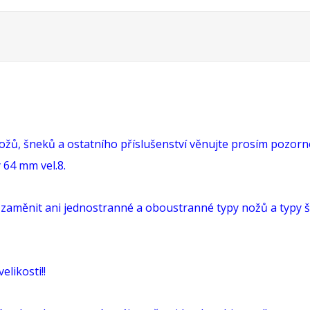
nožů, šneků a ostatního příslušenství věnujte prosím pozorn
64 mm vel.8.
 zaměnit ani jednostranné a oboustranné typy nožů a typy š
likosti!!