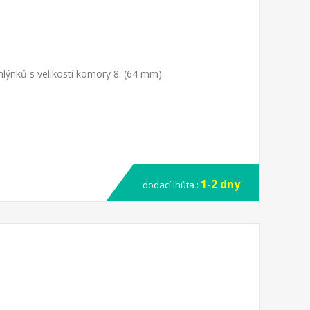
ýnků s velikostí komory 8. (64 mm).
1-2 dny
dodací lhůta :