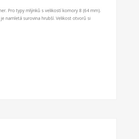
er. Pro typy mlýnků s velikostí komory 8 (64 mm).
ím je namletá surovina hrubší. Velikost otvorů si