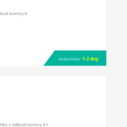
ikost komory 8
1-2 dny
dodací lhůta :
ků s velikostí komory 8 !!