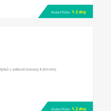
1-2 dny
dodací lhůta :
ýnků s velikostí komory 8 (64 mm)
1-2 dny
dodací lhůta :