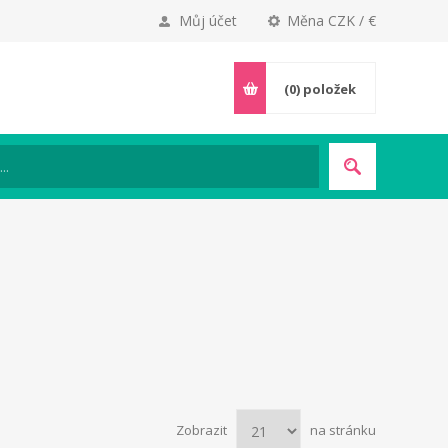
Můj účet
Měna CZK / €
(0)
položek
Zobrazit
na stránku