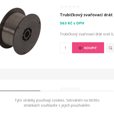
Trubičkový svařovací drát
563 Kč s DPH
Trubičkový svařovací drát ocel 0
KOUPIT
Svařovací drát 0,6mm/5 k
Tyto stránky používají cookies. Setrváním na těchto
581 Kč s DPH
stránkách souhlasíte s jejich používáním.