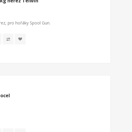
 kg nerez Telwin
rez, pro hořáky Spool Gun.
 ocel