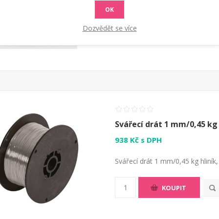
Svařovací drát 0,6 mm/5kg
OK
Dozvědět se více
KOUPIT
Svářecí drát 1 mm/0,45 kg
938 Kč s DPH
Svářecí drát 1 mm/0,45 kg hliník
KOUPIT