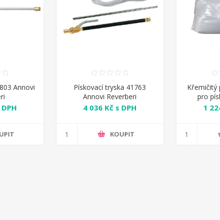
0803 Annovi
Pískovací tryska 41763
Křemičitý 
ri
Annovi Reverberi
pro pí
R
s DPH
4 036 Kč s DPH
1 22
UPIT
KOUPIT