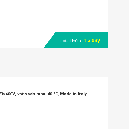
1-2 dny
dodací lhůta :
/3x400V, vst.voda max. 40 °C, Made in Italy