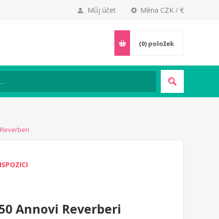
Můj účet
Měna CZK / €
(0)
položek
 Reverberi
ISPOZICI
50 Annovi Reverberi