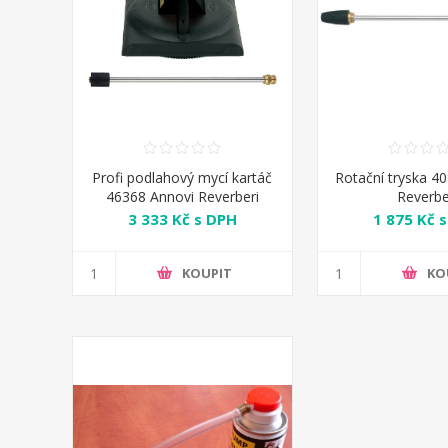
Profi podlahový mycí kartáč
Rotační tryska 4
46368 Annovi Reverberi
Reverbe
3 333 Kč s DPH
1 875 Kč 
KOUPIT
KO