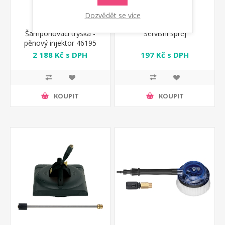
Dozvědět se více
Šampónovací tryska -
Servisní sprej
pěnový injektor 46195
Annovi Reverberi
2 188 Kč s DPH
197 Kč s DPH
KOUPIT
KOUPIT