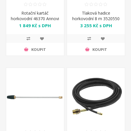
Rotační kartáč
Tlaková hadice
horkovodní 46370 Annovi
horkovodní 8 m 3520550
Reverberi
Annovi Reverberi
1 849 Kč s DPH
3 255 Kč s DPH
KOUPIT
KOUPIT