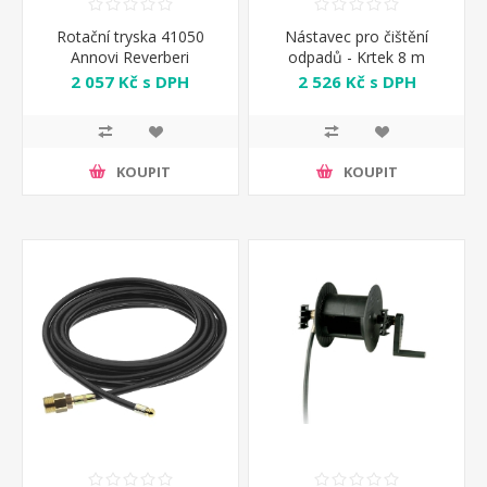
Rotační tryska 41050
Nástavec pro čištění
Annovi Reverberi
odpadů - Krtek 8 m
Annovi Reverberi
2 057 Kč s DPH
2 526 Kč s DPH
KOUPIT
KOUPIT