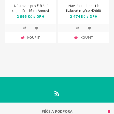
Nástavec pro čištění
Naviják na hadici k
odpadů - 16 m Annovi
tlakové myčce 42660
Reverberi
Annovi Reverberi
2 995 Kč s DPH
2 474 Kč s DPH
KOUPIT
KOUPIT
PÉČE A PODPORA