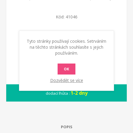
Kód:
41046
Dostupnost:
Skladem
Tyto stránky používají cookies. Setrváním
na těchto stránkách souhlasíte s jejich
KOUPIT
používáním.
OK
Dozvědět se více
1-2 dny
dodací lhůta :
POPIS