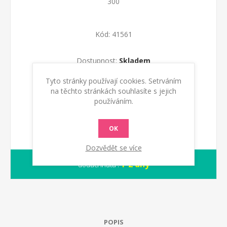
300
Kód:
41561
Dostupnost:
Skladem
Tyto stránky používají cookies. Setrváním
KOUPIT
na těchto stránkách souhlasíte s jejich
používáním.
OK
Dozvědět se více
1-2 dny
dodací lhůta :
POPIS