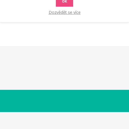
OK
Dozvědět se více
 pro myčky Kappa, RIO 1108, Kaiman atd.