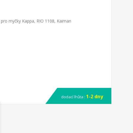
or pro myčky Kappa, RIO 1108, Kaiman
1-2 dny
dodací lhůta :