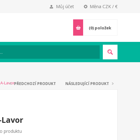
Můj účet
Měna CZK / €
(0)
položek
SA-Lavor
PŘEDCHOZÍ PRODUKT
NÁSLEDUJÍCÍ PRODUKT
-Lavor
to produktu