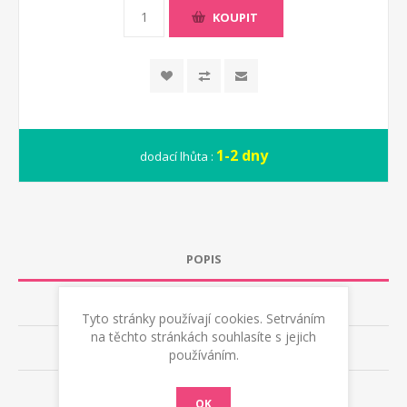
KOUPIT
1-2 dny
dodací lhůta :
POPIS
TECHNICKÁ DATA
Tyto stránky používají cookies. Setrváním
na těchto stránkách souhlasíte s jejich
RECENZE
používáním.
KONTAKTUJTE NÁS
OK