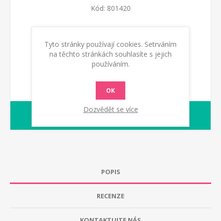
Kód:
801420
KOUPIT
Tyto stránky používají cookies. Setrváním
na těchto stránkách souhlasíte s jejich
používáním.
OK
Dozvědět se více
1-2 dny
dodací lhůta :
POPIS
RECENZE
KONTAKTUJTE NÁS