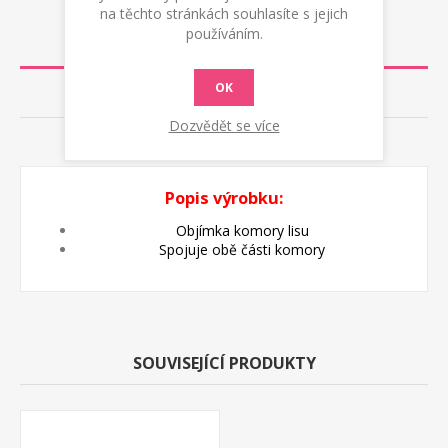
na těchto stránkách souhlasíte s jejich
používáním.
POPIS
OK
RECENZE
Dozvědět se více
KONTAKTUJTE NÁS
Popis výrobku:
Objímka komory lisu
Spojuje obě části komory
SOUVISEJÍCÍ PRODUKTY