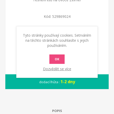
Kód:
529869024
Dostupnost:
Skladem
Tyto stránky používají cookies. Setrváním
na těchto stránkách souhlasíte s jejich
KOUPIT
používáním.
OK
Dozvědět se více
1-2 dny
dodací lhůta :
POPIS