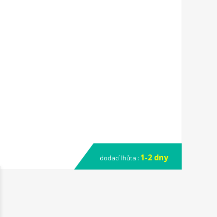
1-2 dny
dodací lhůta :