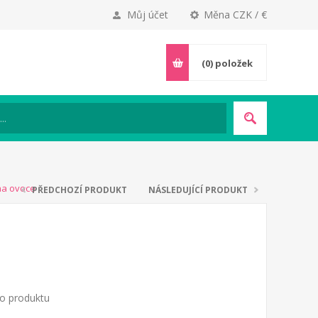
Můj účet
Měna CZK / €
(0)
položek
na ovoce
PŘEDCHOZÍ PRODUKT
NÁSLEDUJÍCÍ PRODUKT
to produktu