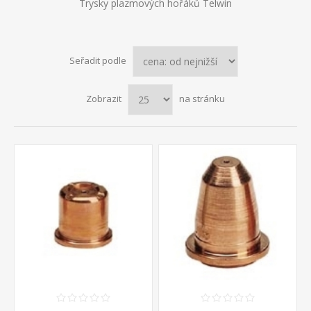
Trysky plazmových hořáků Telwin
Seřadit podle
Zobrazit
na stránku